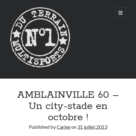
CITYSTADE
open
primary
menu
Sidebar
AMBLAINVILLE 60 –
Un city-stade en
octobre !
Published by
Carine
on
31 juillet 2013