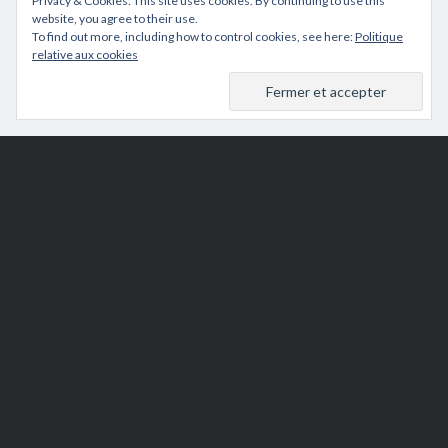
Privacy & Cookies: This site uses cookies. By continuing to use this
website, you agree to their use.
To find out more, including how to control cookies, see here:
Politique
relative aux cookies