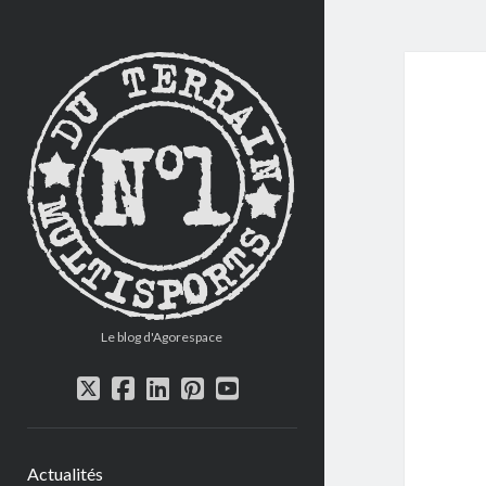
CITYSTADE
Le blog d'Agorespace
twitter
facebook
linkedin
pinterest
youtube
Actualités