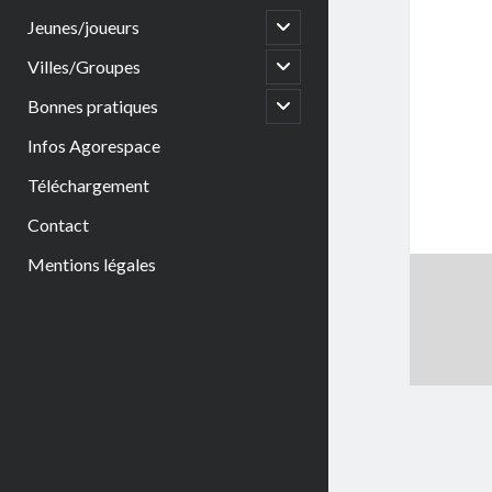
open
Jeunes/joueurs
child
menu
open
Villes/Groupes
child
menu
open
Bonnes pratiques
child
menu
Infos Agorespace
Téléchargement
Contact
Mentions légales
Sidebar