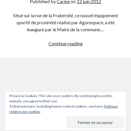
Published by
Carine
on
12 juin 2012
Situé sur la rue de la Fraternité, ce nouvel équipement
sportif de proximité réalisé par Agorespace, a été
inauguré par le Maire de la commune.…
Le
Continue reading
nouveau
citystade
de
Noidans
lès
Vesoul
(70)
Privacy & Cookies: This site uses cookies. By continuing to use this
website, you agree to their use.
To find out more, including how to control cookies, see here:
Politique
relative aux cookies