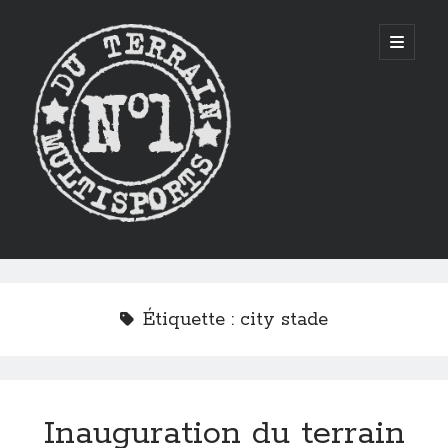
CITYSTADE
open
primary
menu
Sidebar
Étiquette :
city stade
Inauguration du terrain