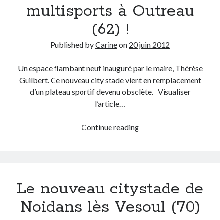
multisports à Outreau
(62) !
Published by
Carine
on
20 juin 2012
Un espace flambant neuf inauguré par le maire, Thérèse
Guilbert. Ce nouveau city stade vient en remplacement
d’un plateau sportif devenu obsolète. Visualiser
l’article…
Inauguration
Continue reading
du
terrain
multisports
à
Le nouveau citystade de
Outreau
(62)
Noidans lès Vesoul (70)
!